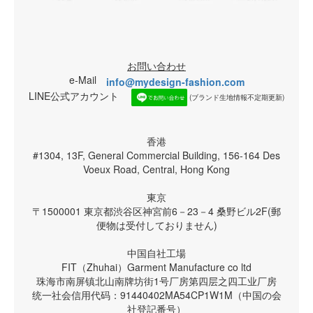
お問い合わせ
e-Mail
info@mydesign-fashion.com
LINE公式アカウント
(ブランド生地情報不定期更新)
香港
#1304, 13F, General Commercial Building, 156-164 Des
Voeux Road, Central, Hong Kong
東京
〒1500001 東京都渋谷区神宮前6－23－4 桑野ビル2F(郵
便物は受付しておりません)
中国自社工場
FIT（Zhuhai）Garment Manufacture co ltd
珠海市南屏镇北山南牌坊街1号厂房第四层之四工业厂房
统一社会信用代码：91440402MA54CP1W1M（中国の会
社登記番号）