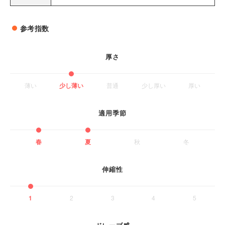
参考指数
厚さ
薄い
少し薄い
普通
少し厚い
厚い
適用季節
春
夏
秋
冬
伸縮性
1
2
3
4
5