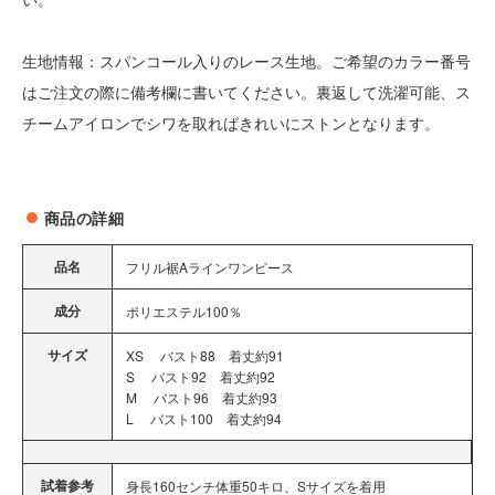
生地情報：スパンコール入りのレース生地。ご希望のカラー番号
はご注文の際に備考欄に書いてください。裏返して洗濯可能、ス
チームアイロンでシワを取ればきれいにストンとなります。
商品の詳細
品名
フリル裾Aラインワンピース
成分
ポリエステル100％
サイズ
XS バスト88 着丈約91
S バスト92 着丈約92
M バスト96 着丈約93
L バスト100 着丈約94
試着参考
身長160センチ体重50キロ、Sサイズを着用