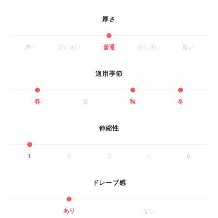
厚さ
薄い
少し薄い
普通
少し厚い
厚い
適用季節
春
夏
秋
冬
伸縮性
1
2
3
4
5
ドレーブ感
あり
なし