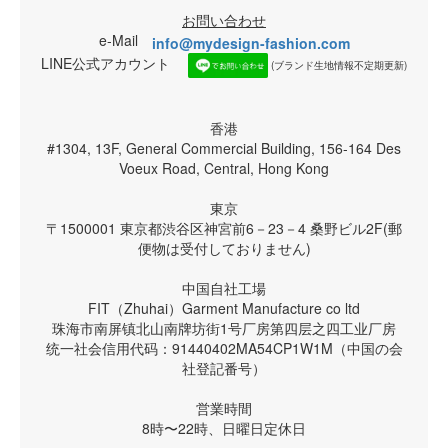
お問い合わせ
e-Mail
info@mydesign-fashion.com
LINE公式アカウント
(ブランド生地情報不定期更新)
香港
#1304, 13F, General Commercial Building, 156-164 Des
Voeux Road, Central, Hong Kong
東京
〒1500001 東京都渋谷区神宮前6－23－4 桑野ビル2F(郵
便物は受付しておりません)
中国自社工場
FIT（Zhuhai）Garment Manufacture co ltd
珠海市南屏镇北山南牌坊街1号厂房第四层之四工业厂房
统一社会信用代码：91440402MA54CP1W1M（中国の会
社登記番号）
営業時間
8時〜22時、日曜日定休日