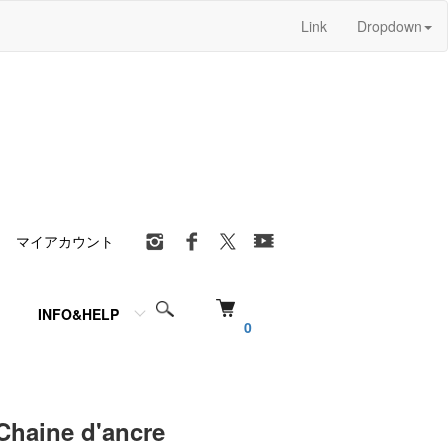
Link
Dropdown
マイアカウント
INFO&HELP
0
Chaine d'ancre