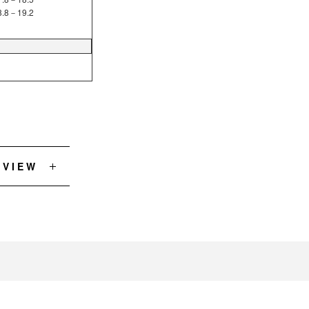
8－19.2
EVIEW