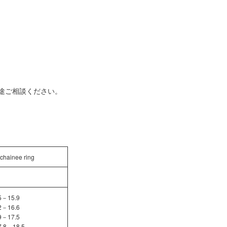
途ご相談ください。
chainee ring
－15.9
－16.6
－17.5
8－18.5