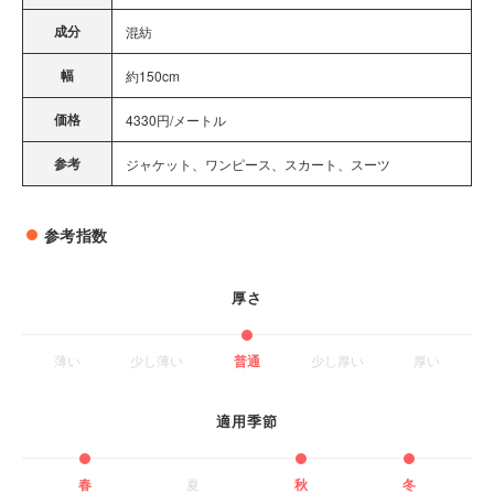
成分
混紡
幅
約150cm
価格
4330円/メートル
参考
ジャケット、ワンピース、スカート、スーツ
参考指数
厚さ
薄い
少し薄い
普通
少し厚い
厚い
適用季節
春
夏
秋
冬