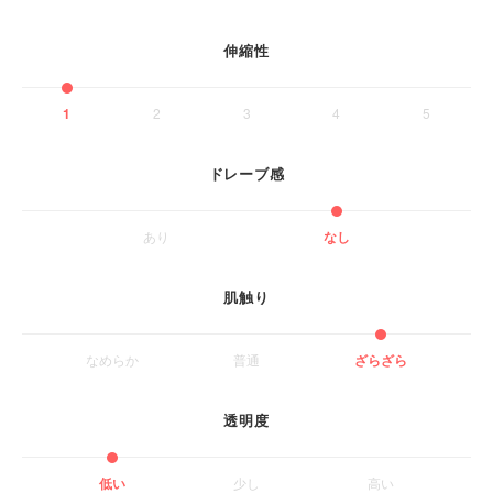
伸縮性
1
2
3
4
5
ドレーブ感
あり
なし
肌触り
なめらか
普通
ざらざら
透明度
低い
少し
高い