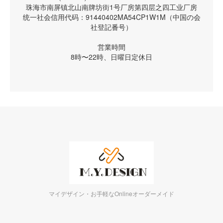
珠海市南屏镇北山南牌坊街1号厂房第四层之四工业厂房
统一社会信用代码：91440402MA54CP1W1M（中国の会
社登記番号）
営業時間
8時〜22時、日曜日定休日
マイデザイン・お手軽なOnlineオーダーメイド