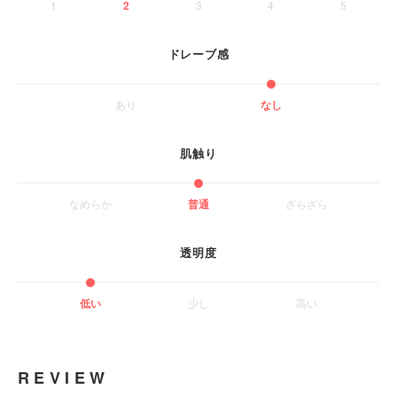
1
2
3
4
5
ドレーブ感
あり
なし
肌触り
なめらか
普通
ざらざら
透明度
低い
少し
高い
REVIEW