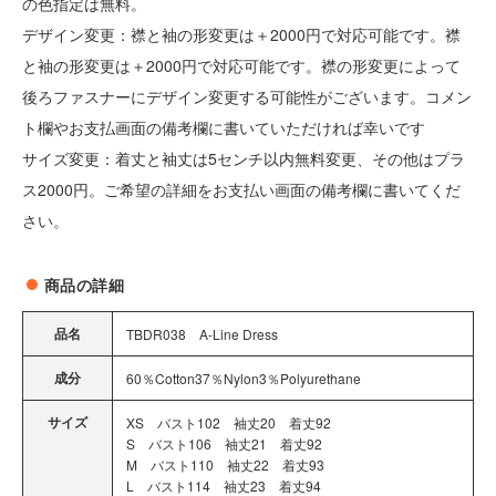
の色指定は無料。
デザイン変更：襟と袖の形変更は＋2000円で対応可能です。襟
と袖の形変更は＋2000円で対応可能です。襟の形変更によって
後ろファスナーにデザイン変更する可能性がございます。コメン
ト欄やお支払画面の備考欄に書いていただければ幸いです
サイズ変更：着丈と袖丈は5センチ以内無料変更、その他はプラ
ス2000円。ご希望の詳細をお支払い画面の備考欄に書いてくだ
さい。
商品の詳細
品名
TBDR038 A-Line Dress
成分
60％Cotton37％Nylon3％Polyurethane
サイズ
XS バスト102 袖丈20 着丈92
S バスト106 袖丈21 着丈92
M バスト110 袖丈22 着丈93
L バスト114 袖丈23 着丈94