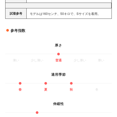
試着参考
モデルは160センチ、50キロで、Sサイズを着用。
参考指数
厚さ
薄い
少し薄い
普通
少し厚い
厚い
適用季節
春
夏
秋
冬
伸縮性