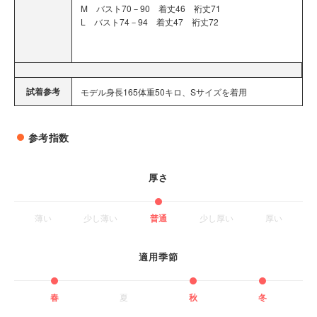
M バスト70－90 着丈46 裄丈71
L バスト74－94 着丈47 裄丈72
試着参考
モデル身長165体重50キロ、Sサイズを着用
参考指数
厚さ
薄い
少し薄い
普通
少し厚い
厚い
適用季節
春
夏
秋
冬