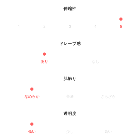
伸縮性
1
2
3
4
5
ドレーブ感
あり
なし
肌触り
なめらか
普通
ざらざら
透明度
低い
少し
高い