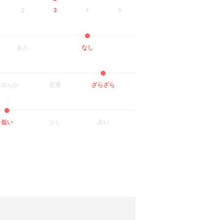
2
3
4
5
あり
なし
なめらか
普通
ざらざら
低い
少し
高い