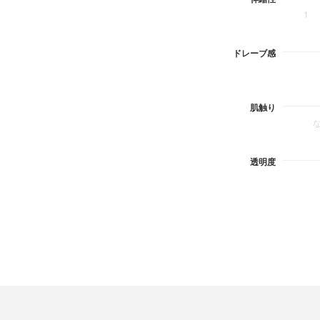
1
ドレーブ感
肌触り
透明度