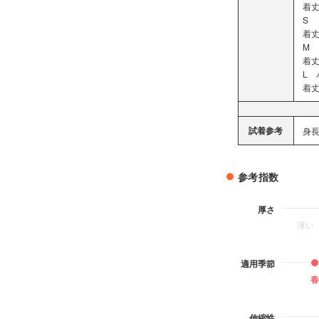
着丈
S 
着丈
M 
着丈
L 
着丈
試着参考
身長
参考指数
厚さ
薄い
適用季節
春
伸縮性