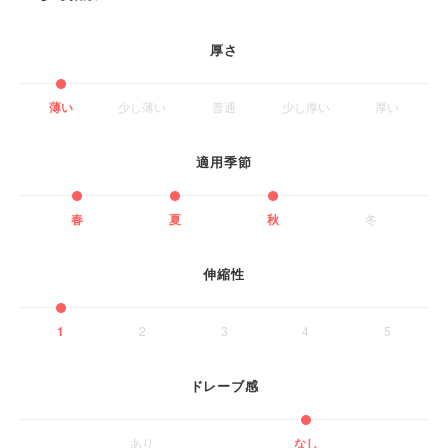
厚さ
薄い
少し薄い
普通
少し厚い
厚い
適用季節
春
夏
秋
冬
伸縮性
1
2
3
4
5
ドレーブ感
あり
なし