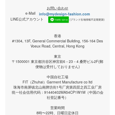
お問い合わせ
e-Mail
info@mydesign-fashion.com
LINE公式アカウント
(ブランド生地情報不定期更新)
香港
#1304, 13F, General Commercial Building, 156-164 Des
Voeux Road, Central, Hong Kong
東京
〒1500001 東京都渋谷区神宮前6－23－4 桑野ビル2F(郵
便物は受付しておりません)
中国自社工場
FIT（Zhuhai）Garment Manufacture co ltd
珠海市南屏镇北山南牌坊街1号厂房第四层之四工业厂房
统一社会信用代码：91440402MA54CP1W1M（中国の会
社登記番号）
営業時間
8時〜22時、日曜日定休日