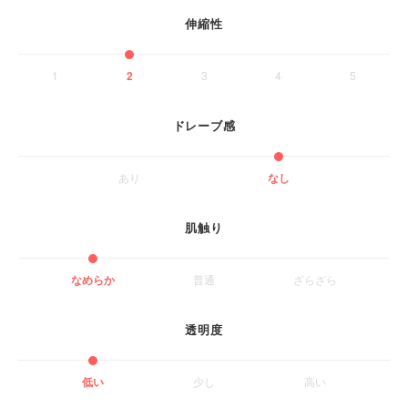
伸縮性
1
2
3
4
5
ドレーブ感
あり
なし
肌触り
なめらか
普通
ざらざら
透明度
低い
少し
高い