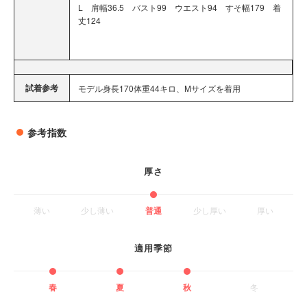
L 肩幅36.5 バスト99 ウエスト94 すそ幅179 着
丈124
試着参考
モデル身長170体重44キロ、Mサイズを着用
参考指数
厚さ
薄い
少し薄い
普通
少し厚い
厚い
適用季節
春
夏
秋
冬