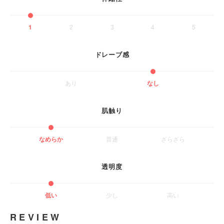
1
2
3
4
5
ドレーブ感
あり
なし
肌触り
なめらか
普通
ざらざら
透明度
低い
少し
高い
REVIEW