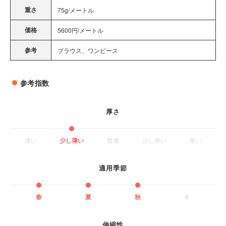
重さ
75g/メートル
価格
5600円/メートル
参考
ブラウス、ワンピース
参考指数
厚さ
薄い
少し薄い
普通
少し厚い
厚い
適用季節
春
夏
秋
冬
伸縮性