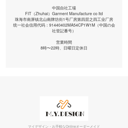
中国自社工場
FIT（Zhuhai）Garment Manufacture co ltd
珠海市南屏镇北山南牌坊街1号厂房第四层之四工业厂房
统一社会信用代码：91440402MA54CP1W1M（中国の会
社登記番号）
営業時間
8時〜22時、日曜日定休日
マイデザイン・お手軽なOnlineオーダーメイド