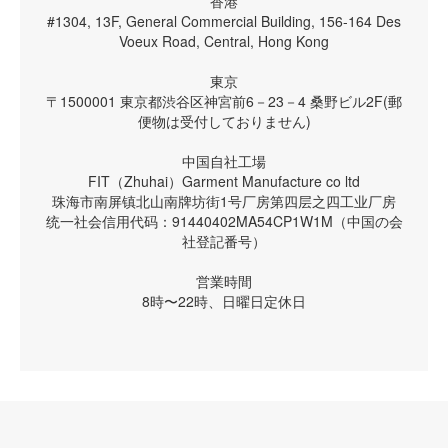
香港
#1304, 13F, General Commercial Building, 156-164 Des
Voeux Road, Central, Hong Kong
東京
〒1500001 東京都渋谷区神宮前6－23－4 桑野ビル2F(郵
便物は受付しておりません)
中国自社工場
FIT（Zhuhai）Garment Manufacture co ltd
珠海市南屏镇北山南牌坊街1号厂房第四层之四工业厂房
统一社会信用代码：91440402MA54CP1W1M（中国の会
社登記番号）
営業時間
8時〜22時、日曜日定休日