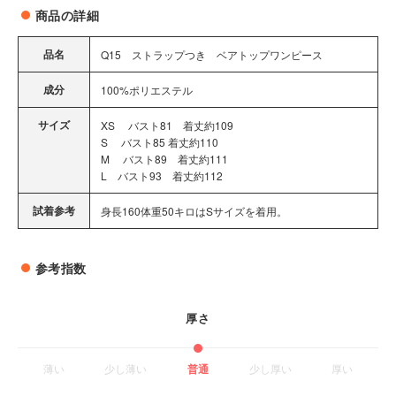
商品の詳細
品名
Q15 ストラップつき ベアトップワンピース
成分
100%ポリエステル
サイズ
XS バスト81 着丈約109
S バスト85 着丈約110
M バスト89 着丈約111
L バスト93 着丈約112
試着参考
身長160体重50キロはSサイズを着用。
参考指数
厚さ
薄い
少し薄い
普通
少し厚い
厚い