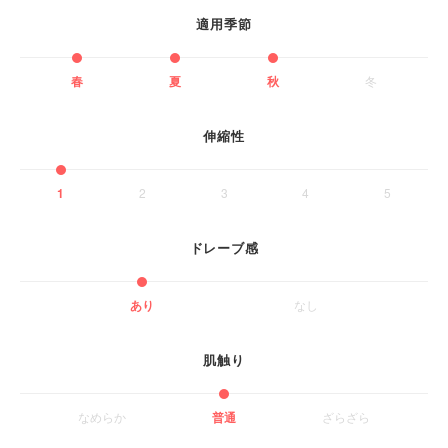
適用季節
春
夏
秋
冬
伸縮性
1
2
3
4
5
ドレーブ感
あり
なし
肌触り
なめらか
普通
ざらざら