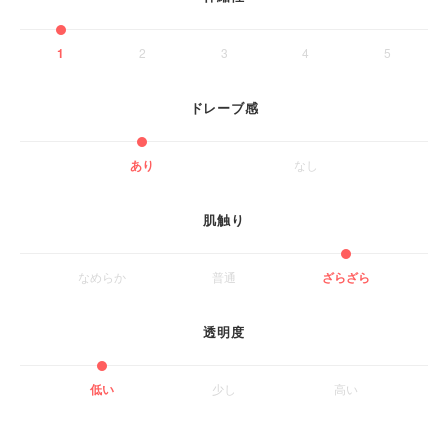
1
2
3
4
5
ドレーブ感
あり
なし
肌触り
なめらか
普通
ざらざら
透明度
低い
少し
高い