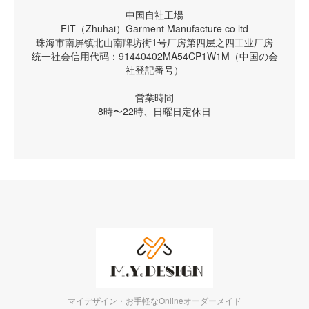
中国自社工場
FIT（Zhuhai）Garment Manufacture co ltd
珠海市南屏镇北山南牌坊街1号厂房第四层之四工业厂房
统一社会信用代码：91440402MA54CP1W1M（中国の会
社登記番号）
営業時間
8時〜22時、日曜日定休日
マイデザイン・お手軽なOnlineオーダーメイド