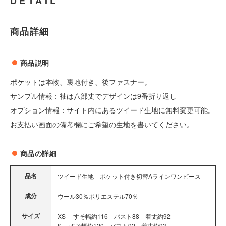
DETAIL
商品詳細
商品説明
ポケットは本物、裏地付き、後ファスナー。
サンプル情報：袖は八部丈でデザインは9番折り返し
オプション情報：サイト内にあるツイード生地に無料変更可能。
お支払い画面の備考欄にご希望の生地を書いてください。
商品の詳細
品名
ツイード生地 ポケット付き切替Aラインワンピース
成分
ウール30％ポリエステル70％
サイズ
XS すそ幅約116 バスト88 着丈約92
S すそ幅約120 バスト92 着丈約93