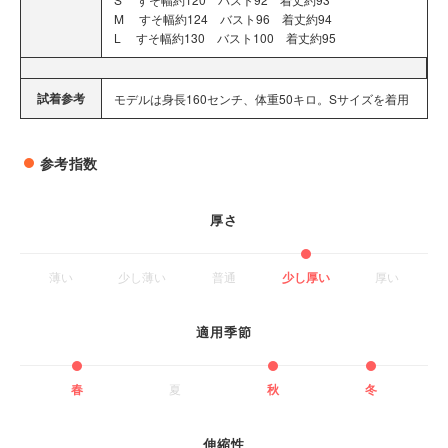
M すそ幅約124 バスト96 着丈約94
L すそ幅約130 バスト100 着丈約95
試着参考
モデルは身長160センチ、体重50キロ。Sサイズを着用
参考指数
厚さ
薄い
少し薄い
普通
少し厚い
厚い
適用季節
春
夏
秋
冬
伸縮性