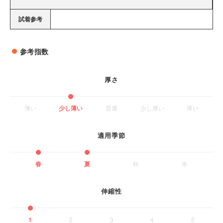
試着参考
参考指数
厚さ
薄い
少し薄い
普通
少し厚い
厚い
適用季節
春
夏
秋
冬
伸縮性
1
2
3
4
5