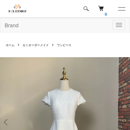
0
Brand
Toggl
naviga
ホーム
セミオーダーメイド
ワンピース