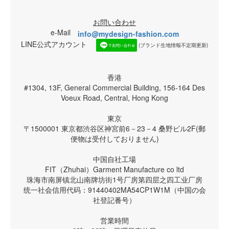
お問い合わせ
e-Mail
info@mydesign-fashion.com
LINE公式アカウント
(ブランド生地情報不定期更新)
香港
#1304, 13F, General Commercial Building, 156-164 Des
Voeux Road, Central, Hong Kong
東京
〒1500001 東京都渋谷区神宮前6－23－4 桑野ビル2F(郵
便物は受付しておりません)
中国自社工場
FIT（Zhuhai）Garment Manufacture co ltd
珠海市南屏镇北山南牌坊街1号厂房第四层之四工业厂房
统一社会信用代码：91440402MA54CP1W1M（中国の会
社登記番号）
営業時間