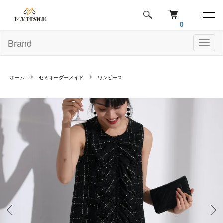
0
Brand
Toggl
naviga
ホーム
セミオーダーメイド
ワンピース