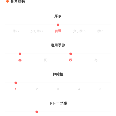
参考指数
厚さ
薄い
少し薄い
普通
少し厚い
厚い
適用季節
春
夏
秋
冬
伸縮性
1
2
3
4
5
ドレーブ感