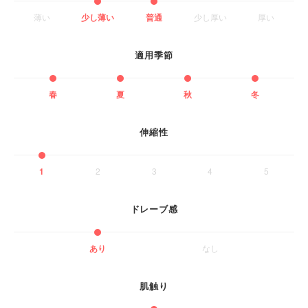
薄い
少し薄い
普通
少し厚い
厚い
適用季節
春
夏
秋
冬
伸縮性
1
2
3
4
5
ドレーブ感
あり
なし
肌触り