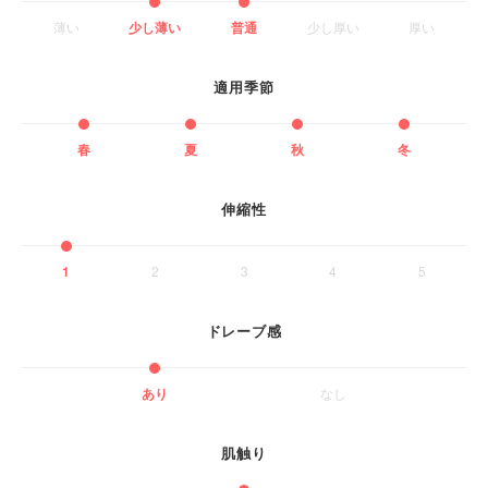
薄い
少し薄い
普通
少し厚い
厚い
適用季節
春
夏
秋
冬
伸縮性
1
2
3
4
5
ドレーブ感
あり
なし
肌触り