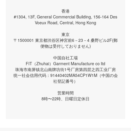
香港
#1304, 13F, General Commercial Building, 156-164 Des
Voeux Road, Central, Hong Kong
東京
〒1500001 東京都渋谷区神宮前6－23－4 桑野ビル2F(郵
便物は受付しておりません)
中国自社工場
FIT（Zhuhai）Garment Manufacture co ltd
珠海市南屏镇北山南牌坊街1号厂房第四层之四工业厂房
统一社会信用代码：91440402MA54CP1W1M（中国の会
社登記番号）
営業時間
8時〜22時、日曜日定休日