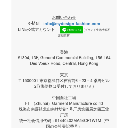
お問い合わせ
e-Mail
info@mydesign-fashion.com
LINE公式アカウント
(ブランド生地情報不
定期更新)
香港
#1304, 13F, General Commercial Building, 156-164
Des Voeux Road, Central, Hong Kong
東京
〒1500001 東京都渋谷区神宮前6－23－4 桑野ビル
2F(郵便物は受付しておりません)
中国自社工場
FIT（Zhuhai）Garment Manufacture co ltd
珠海市南屏镇北山南牌坊街1号厂房第四层之四工业
厂房
统一社会信用代码：91440402MA54CP1W1M（中
国の会社登記番号）