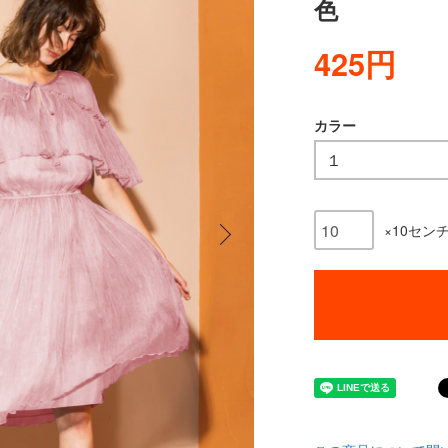
色
425円
カラー
×10セン