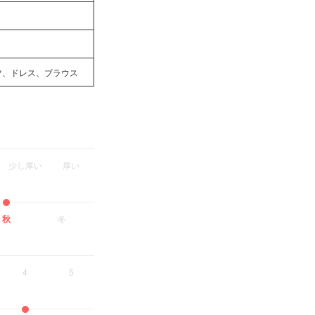
ツ、ドレス、ブラウス
少し厚い
厚い
秋
冬
4
5