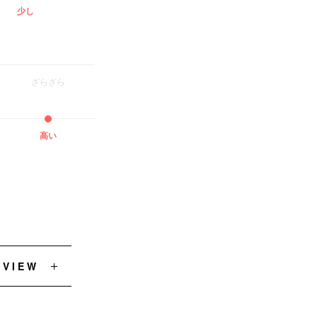
少し
ざらざら
高い
EVIEW