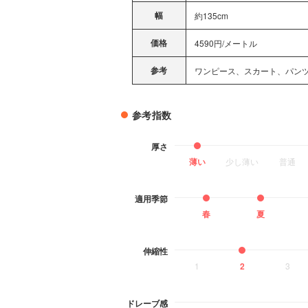
幅
約135cm
価格
4590円/メートル
参考
ワンピース、スカート、パン
参考指数
厚さ
薄い
少し薄い
普通
適用季節
春
夏
伸縮性
1
2
3
ドレーブ感