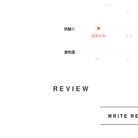
あり
なし
肌触り
なめらか
普通
透明度
低い
少し
REVIEW
WRITE R