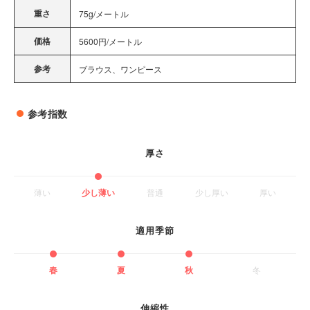
重さ
75g/メートル
価格
5600円/メートル
参考
ブラウス、ワンピース
参考指数
厚さ
薄い
少し薄い
普通
少し厚い
厚い
適用季節
春
夏
秋
冬
伸縮性