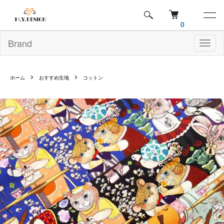
0
Brand
Toggl
naviga
ホーム
おすすめ生地
コットン