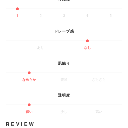
1
2
3
4
5
ドレーブ感
あり
なし
肌触り
なめらか
普通
ざらざら
透明度
低い
少し
高い
REVIEW