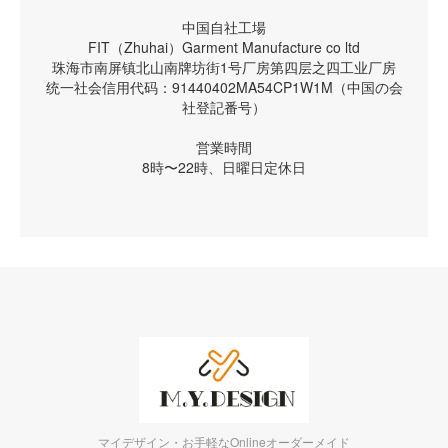
中国自社工場
FIT（Zhuhai）Garment Manufacture co ltd
珠海市南屏镇北山南牌坊街1号厂房第四层之四工业厂房
统一社会信用代码：91440402MA54CP1W1M（中国の会
社登記番号）
営業時間
8時〜22時、日曜日定休日
マイデザイン・お手軽なOnlineオーダーメイド