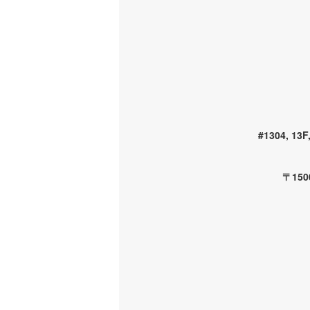
#1304, 13F
〒15