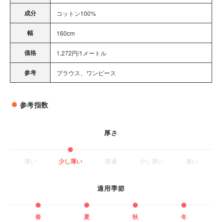
成分
コットン100%
幅
160cm
価格
1,272円/1メートル
参考
ブラウス、ワンピース
参考指数
厚さ
薄い
少し薄い
普通
少し厚い
厚い
適用季節
春
夏
秋
冬