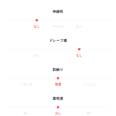
伸縮性
なし
ややあり
あり
ドレーブ感
あり
なし
肌触り
つるつる
普通
ざらざら
透明度
低い
少し
高い