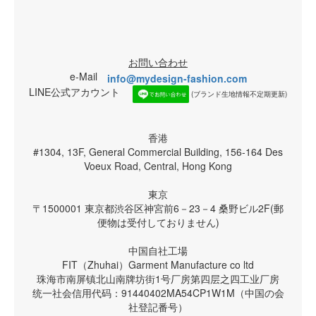
お問い合わせ
e-Mail
info@mydesign-fashion.com
LINE公式アカウント
(ブランド生地情報不定期更新)
香港
#1304, 13F, General Commercial Building, 156-164 Des
Voeux Road, Central, Hong Kong
東京
〒1500001 東京都渋谷区神宮前6－23－4 桑野ビル2F(郵
便物は受付しておりません)
中国自社工場
FIT（Zhuhai）Garment Manufacture co ltd
珠海市南屏镇北山南牌坊街1号厂房第四层之四工业厂房
统一社会信用代码：91440402MA54CP1W1M（中国の会
社登記番号）