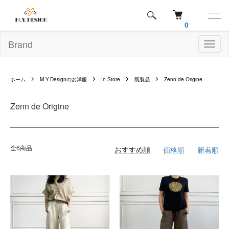
0
Brand
Toggl
naviga
ホーム
M.Y.Designのお洋服
In Store
既製品
Zenn de Origine
Zenn de Origine
全6商品
おすすめ順
価格順
新着順