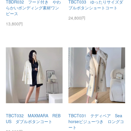
TBDR032 フード付き やわ
TBCT033 ゆったりサイズダ
らかいボンディング素材ワン
ブルボタンショートコート
ピース
24,800円
13,800円
TBCT032 MAXMARA REB
TBCT031 テディベア Sea
US ダブルボタンコート
horseビジューつき ロングコ
ート