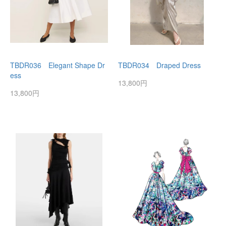
TBDR036 Elegant Shape Dr
TBDR034 Draped Dress
ess
13,800円
13,800円